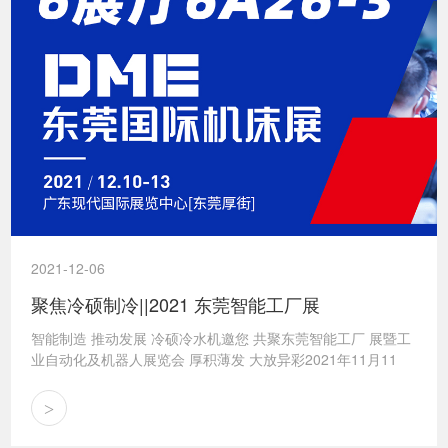
2021-12-06
聚焦冷硕制冷||2021 东莞智能工厂展
智能制造 推动发展 冷硕冷水机邀您 共聚东莞智能工厂 展暨工
业自动化及机器人展览会 厚积薄发 大放异彩2021年11月11
日-14日，冷硕制冷携各激光冷水机亮相东莞智能工厂展暨工业
自动化及机器人展...
>