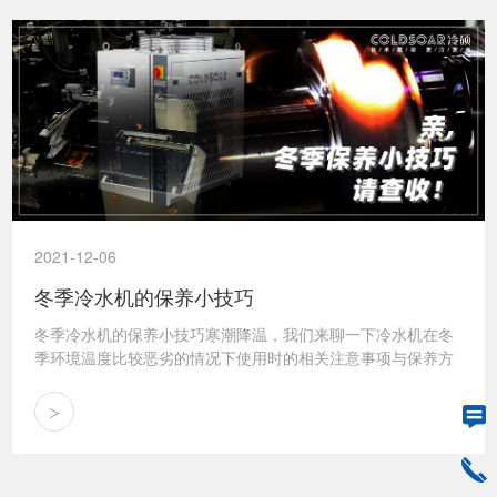
2021-12-06
冬季冷水机的保养小技巧
冬季冷水机的保养小技巧寒潮降温，我们来聊一下冷水机在冬
季环境温度比较恶劣的情况下使用时的相关注意事项与保养方
法!我们知道工业冷水机运行环境温度不能太高，否则会导致冷
水机室温超高报警。同理，冷水机运行环...
>