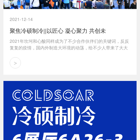
2021-12-14
聚焦冷硕制冷||以匠心 凝心聚力 共创未
2021年坎坷和心酸同样成为了不少合作伙伴们的关键词，反反
复复的疫情，国内外制造大环境的动荡，给不少人带来了大大
小小的冲击。即便如此2021年12月10日，DME2021智能工厂
展暨工业自动化及机器人...
>