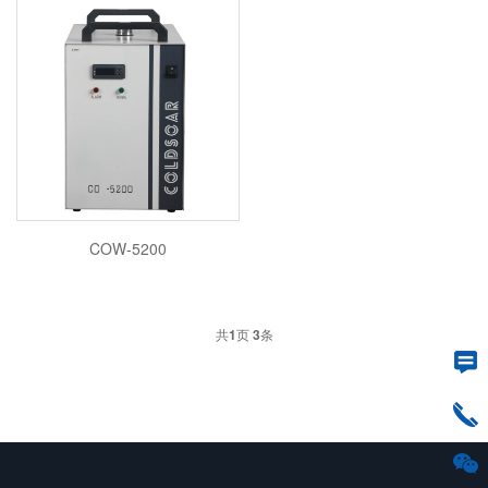
COW-5200
共
1
页
3
条